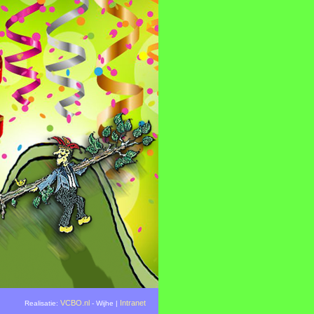
VCBO.nl
Intranet
Realisatie:
- Wijhe |