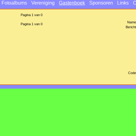
Fotoalbums
Vereniging
Gastenboek
Sponsoren
Links
C
Pagina 1 van 0
Name
Pagina 1 van 0
Bericht
Code